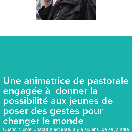
Une animatrice de pastorale
engagée à donner la
possibilité aux jeunes de
poser des gestes pour
changer le monde
Quand Nicole Chaput a accepté, il y a six ans, de se joindre