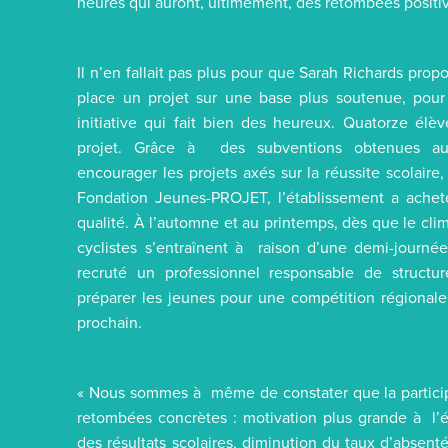
heures qui auront, ultimement, des retombées positive
Il n’en fallait pas plus pour que Sarah Richards prop
place un projet sur une base plus soutenue, pou
initiative qui fait bien des heureux. Quatorze élèv
projet. Grâce à des subventions obtenues au
encourager les projets axés sur la réussite scolai
Fondation Jeunes-PROJET, l’établissement a ache
qualité. À l’automne et au printemps, dès que le cl
cyclistes s’entraînent à raison d’une demi-journée
recruté un professionnel responsable de structu
préparer les jeunes pour une compétition régional
prochain.
« Nous sommes à même de constater que la particip
retombées concrètes : motivation plus grande à l’é
des résultats scolaires, diminution du taux d’absent