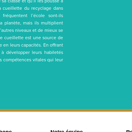
e sa classe et qu’il les pousse à
la cueillette du recyclage dans
réquentent l’école sont-ils
a planète, mais ils multiplient
 d’autres niveaux et de mieux se
tte cueillette est une source de
 en leurs capacités. En offrant
 à développer leurs habiletés
es compétences vitales qui leur